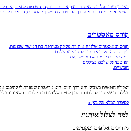
באימון נעבוד על מה שאתם תרצו, אם זה טכניקה, השוואת לחצים, או כל 
בעייני, אימון מודרך הוא הדרך הכי טובה להמשיך להתקדם, גם אם רק סיי
קורס מאסטרים
קורס המאסטרים שלנו הוא חווית צלילה מטורפת בת חמישה שבועות.
בקורס הזה תקחו את היכולות והידע שלכם
כמה שלבים קדימה – ותממשו את
הפוטנציאל שלכם כצוללים
חופשיים.
״צלילה חופשית בשבילי היא דרך חיים, היא מדיטציה שעוזרת לי להיכנס אל 
צלילה חופשית יכולה לתרום המון לחיים שלנו גם מחוץ למים. כשאנחנו צו
לסיפור המלא של ניצן »
למה לצלול איתנו?
מדריכים אלופים ומקסימים