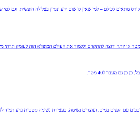
 מתאים לכולם – למי שאין לו שום ידע ונסיון בצלילה חופשית, וגם למי ש
כן גם מעבר ל40 מטר.
וכבים עם הפנים במים, ועוצרים נשימה. בעצירת נשימה סטטית נגיע תמיד לז