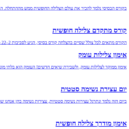
בקורס הבסיסי נלמד להכיר את עולם הצלילה החופשית ממש מההתחלה. הקורס
קורס מתקדם צלילה חופשית
הקורס מתאים לכל צולל שסיים בהצלחה קורס בסיסי, הגיע לסביבות 2–22 מטר או יותר ורוצה להתקדם וללמוד את העולם המופלא הזה לעומק תרתי משמע (;
אימון צלילות עומק
אימון ממוקד לצלילות עומק, ולשבירת שיאים חדשים! העומק הוא בלתי מוגבל, כן 
יום עצירת נשימה סטטית
ביום הזה נלמד ונתרגל עצירות נשימה סטטיות, עצירות נשימה בהן אנחנו ש
אימון מודרך צלילה חופשית