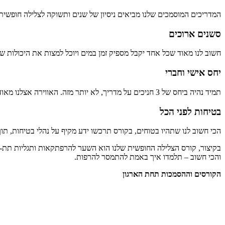
המדריכים המוסמכים שלנו מביאים ניסיון של שנים ותשוקה לצלילה חופשית,
סשנים ארוכים
חשוב לנו מאוד שכל אחד יקבל מספיק זמן במים ויוכל למצות את היכולות ש
יחס אישי וחברי
תמיד נהיה ביחס של 3 חניכים על מדריך, לא יותר מזה. האווירה אצלנו מאוד משפחתית, חמה ומצחיקה. מטרת העל שלנו היא שתצאו עם חוויה מדהימה מכל הבחינות.
בטיחות לפני הכל
הכי חשוב לנו שתהיו בטוחים, בקורס תרכשו ידע מקיף על נהלי בטיחות, תו
בקיצור, קורס הצלילה החופשית שלנו הוא השער להרפתקאות ותגליות תת-מ
והכי חשוב – תלמדו איך באמת להתמסר להרפות.
הקורסים וההסמכות תחת הארגון